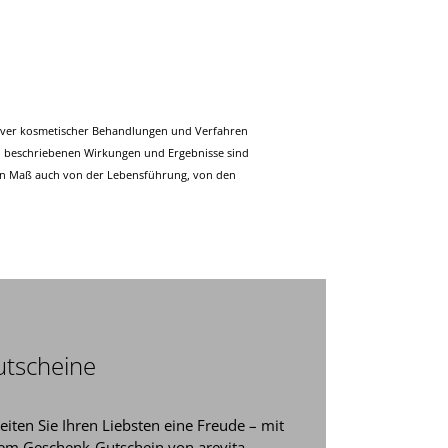
iver kosmetischer Behandlungen und Verfahren
n beschriebenen Wirkungen und Ergebnisse sind
chen Maß auch von der Lebensführung, von den
tscheine
eiten Sie Ihren Liebsten eine Freude – mit
em Geschenk-Gutschein von arevita.