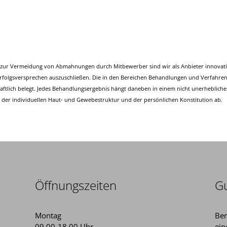
 zur Vermeidung von Abmahnungen durch Mitbewerber sind wir als Anbieter innovat
folgsversprechen auszuschließen. Die in den Bereichen Behandlungen und Verfahre
chaftlich belegt. Jedes Behandlungsergebnis hängt daneben in einem nicht unerhebli
er individuellen Haut- und Gewebestruktur und der persönlichen Konstitution ab.
Öffnungszeiten
Gu
Montag
Ber
09.00-18.00 Uhr
ein