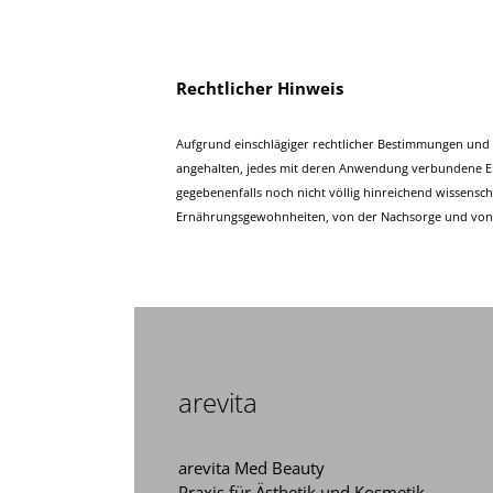
Rechtlicher Hinweis
Aufgrund einschlägiger rechtlicher Bestimmungen und
angehalten, jedes mit deren Anwendung verbundene Er
gegebenenfalls noch nicht völlig hinreichend wissens
Ernährungsgewohnheiten, von der Nachsorge und von d
arevita
arevita Med Beauty
Praxis für Ästhetik und Kosmetik