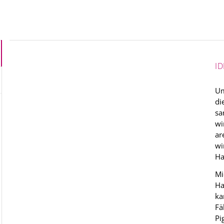
I
Um
di
sa
wi
ar
wi
Ha
Mi
Ha
ka
Fä
Pi