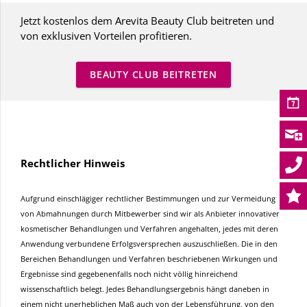
Jetzt kostenlos dem Arevita Beauty Club beitreten und
von exklusiven Vorteilen profitieren.
BEAUTY CLUB BEITRETEN
Rechtlicher Hinweis
Aufgrund einschlägiger rechtlicher Bestimmungen und zur Vermeidung
von Abmahnungen durch Mitbewerber sind wir als Anbieter innovativer
kosmetischer Behandlungen und Verfahren angehalten, jedes mit deren
Anwendung verbundene Erfolgsversprechen auszuschließen. Die in den
Bereichen Behandlungen und Verfahren beschriebenen Wirkungen und
Ergebnisse sind gegebenenfalls noch nicht völlig hinreichend
wissenschaftlich belegt. Jedes Behandlungsergebnis hängt daneben in
einem nicht unerheblichen Maß auch von der Lebensführung, von den