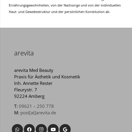
Ernährungsgewohnheiten, von der Nachsorge und von der individuellen
Haut- und Gewebestruktur und der persönlichen Konstitution ab.
arevita
arevita Med Beauty
Praxis für Ästhetik und Kosmetik
Inh. Annette Rester
Fleurystr. 7
92224 Amberg
T:
09621 – 250 778
M:
post[at]arevita.de