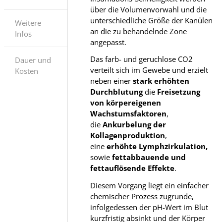
über die Volumenvorwahl und die
unterschiedliche Größe der Kanülen
Weitere
an die zu behandelnde Zone
Infos
angepasst.
Das farb- und geruchlose CO2
Dauer und
verteilt sich im Gewebe und erzielt
Kosten
neben einer
stark erhöhten
Durchblutung
die
Freisetzung
von körpereigenen
Wachstumsfaktoren
,
die
Ankurbelung der
Kollagenproduktion
,
eine
erhöhte Lymphzirkulation,
sowie
fettabbauende und
fettauflösende Effekte
.
Diesem Vorgang liegt ein einfacher
chemischer Prozess zugrunde,
infolgedessen der pH-Wert im Blut
kurzfristig absinkt und der Körper